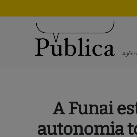
Skip to content
Agênci
A Funai es
autonomia t