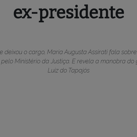
ex-presidente
 deixou o cargo, Maria Augusta Assirati fala sobre 
 e pelo Ministério da Justiça. E revela a manobra do
Luiz do Tapajós