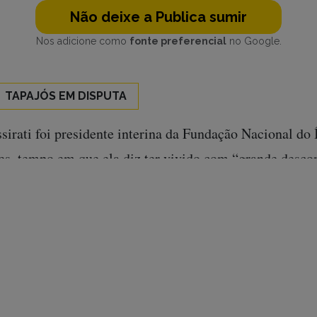
Não deixe a Publica sumir
Nos adicione como
fonte preferencial
no Google.
TAPAJÓS EM DISPUTA
irati foi presidente interina da Fundação Nacional do 
es, tempo em que ela diz ter vivido com “grande desco
 Na gestão que menos demarcou terras desde José Sarn
ítica do governo Dilma Rousseff como a maior responsáv
abalho técnico do órgão indigenista. “A orientação é no
de demarcação em nenhum estágio, delimitação, decla
ite sem a avaliação do Ministério da Justiça e da Casa