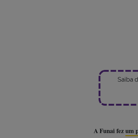
dos indígenas na 
empreendimento e 
além de uma desc
órgão indigenista
Saiba 
A Funai fez
um p