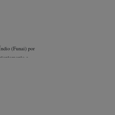
Índio (Funai) por
ntentamento e
ey, ela aponta a
el pela
 sentido de que
ração, ou
 Civil”.