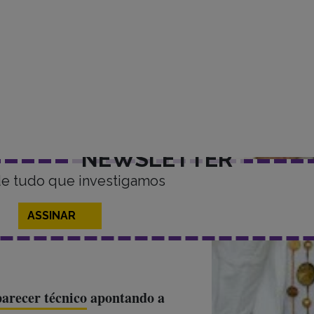
área de influência do
dos seus respectivos direitos,
onsideração com o trabalho do
.
NEWSLETTER
de tudo que investigamos
ASSINAR
arecer técnico
apontando a