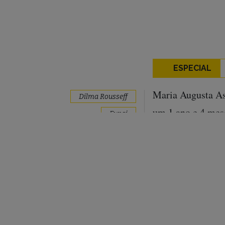
ESPECIAL
Maria Augusta Ass
Dilma Rousseff
um 1 ano e 4 mes
Funai
constrangimento”.
hidrelétricas
interferência pol
Munduruku
paralisação do tr
Tapajós
nenhum processo 
homologação, tram