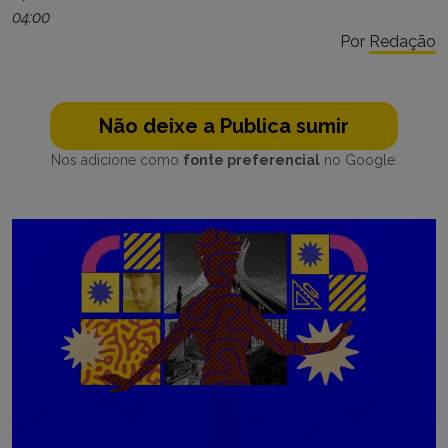
04:00
Por
Redação
Não deixe a Publica sumir
Nos adicione como
fonte preferencial
no Google.