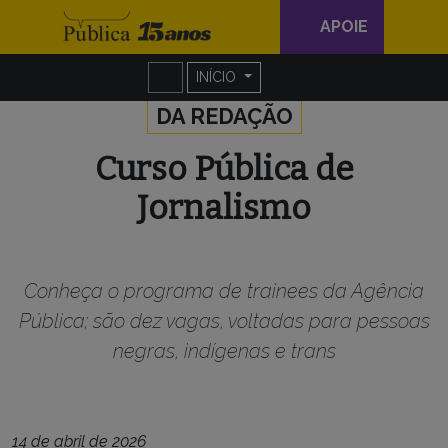
Navegação
APOIE
principal
Skip to content
INÍCIO
DA REDAÇÃO
Curso Pública de
Jornalismo
Conheça o programa de trainees da Agência
Pública; são dez vagas, voltadas para pessoas
negras, indígenas e trans
14 de abril de 2026