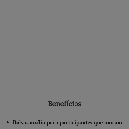
Microbolsistas durante programa de formação para repórteres indígen
na Agência Pública
Benefícios
Bolsa-auxílio para participantes que moram