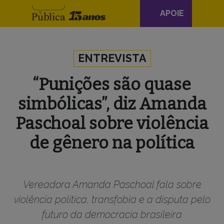
Navegação
APOIE
principal
Skip to content
ENTREVISTA
“Punições são quase
simbólicas”, diz Amanda
Paschoal sobre violência
de gênero na política
Vereadora Amanda Paschoal fala sobre
violência política, transfobia e a disputa pelo
futuro da democracia brasileira