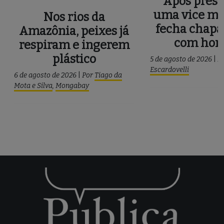
Após press
uma vice mu
Nos rios da
fecha chapa
Amazônia, peixes já
com ho
respiram e ingerem
plástico
5 de agosto de 2026
|
P
Escardovelli
6 de agosto de 2026
|
Por
Tiago da
Mota e Silva
,
Mongabay