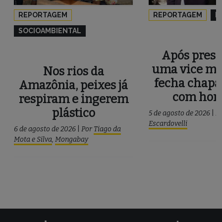
REPORTAGEM
REPORTAGEM
P
SOCIOAMBIENTAL
Após press
uma vice mu
Nos rios da
fecha chapa
Amazônia, peixes já
com ho
respiram e ingerem
plástico
5 de agosto de 2026
|
P
Escardovelli
6 de agosto de 2026
|
Por
Tiago da
Mota e Silva
,
Mongabay