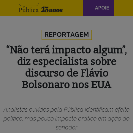
Navegação
APOIE
principal
Skip to content
REPORTAGEM
“Não terá impacto algum”,
diz especialista sobre
discurso de Flávio
Bolsonaro nos EUA
Analistas ouvidos pela Pública identificam efeito
político, mas pouco impacto prático em ação do
senador