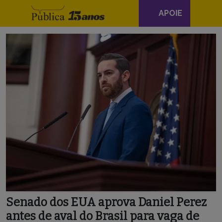
Navegação
APOIE
principal
Skip to content
Senado dos EUA aprova Daniel Perez
antes de aval do Brasil para vaga de