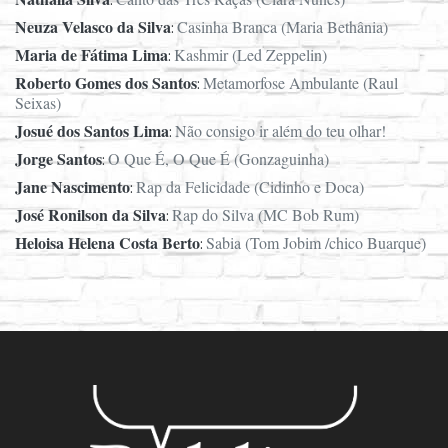
Neuza Velasco da Silva
Casinha Branca (Maria Bethânia)
:
Maria de Fátima Lima
Kashmir (Led Zeppelin)
:
Roberto Gomes dos Santos
Metamorfose Ambulante (Raul
:
Seixas)
Josué dos Santos Lima
Não consigo ir além do teu olhar!
:
Jorge Santos
O Que É, O Que É (Gonzaguinha)
:
Jane Nascimento
Rap da Felicidade (Cidinho e Doca)
:
José Ronilson da Silva
Rap do Silva (MC Bob Rum)
:
Heloisa Helena Costa Berto
Sabia (Tom Jobim /chico Buarque)
: