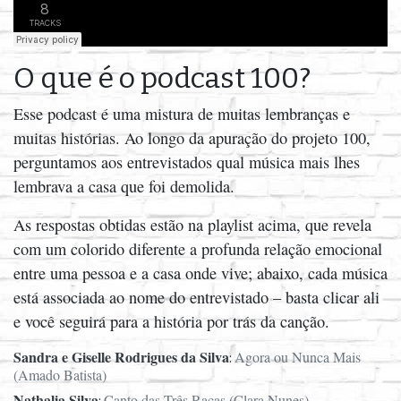
O que é o podcast 100?
Esse podcast é uma mistura de muitas lembranças e
muitas histórias. Ao longo da apuração do projeto 100,
perguntamos aos entrevistados qual música mais lhes
lembrava a casa que foi demolida.
As respostas obtidas estão na playlist acima, que revela
com um colorido diferente a profunda relação emocional
entre uma pessoa e a casa onde vive; abaixo, cada música
está associada ao nome do entrevistado – basta clicar ali
e você seguirá para a história por trás da canção.
Sandra e Giselle Rodrigues da Silva
Agora ou Nunca Mais
:
(Amado Batista)
Nathalia Silva
Canto das Três Raças (Clara Nunes)
: