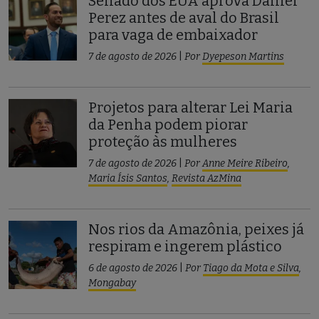
Senado dos EUA aprova Daniel
Perez antes de aval do Brasil
para vaga de embaixador
7 de agosto de 2026
|
Por
Dyepeson Martins
Projetos para alterar Lei Maria
da Penha podem piorar
proteção às mulheres
7 de agosto de 2026
|
Por
Anne Meire Ribeiro
,
Maria Ísis Santos
,
Revista AzMina
Nos rios da Amazônia, peixes já
respiram e ingerem plástico
6 de agosto de 2026
|
Por
Tiago da Mota e Silva
,
Mongabay