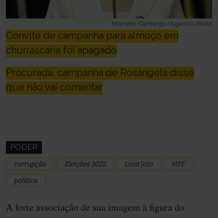
Marcelo Camargo/Agência Brasil
Convite de campanha para almoço em
churrascaria foi apagado
Procurada, campanha de Rosângela disse
que não vai comentar
PODER
corrupção
Eleições 2022
Lava Jato
MPF
política
A forte associação de sua imagem à figura do