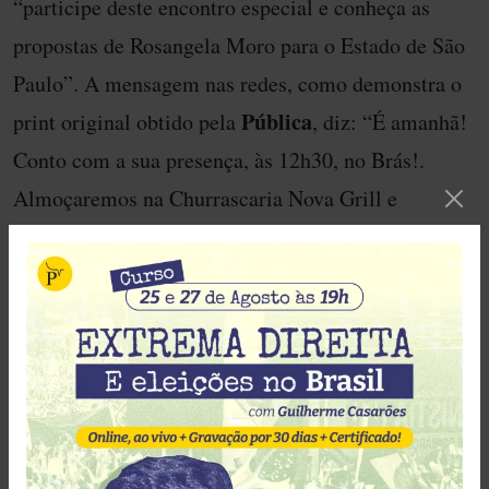
“participe deste encontro especial e conheça as
propostas de Rosangela Moro para o Estado de São
Paulo”. A mensagem nas redes, como demonstra o
Pública
print original obtido pela
, diz: “É amanhã!
Conto com a sua presença, às 12h30, no Brás!.
Almoçaremos na Churrascaria Nova Grill e
conversaremos sobre propostas e soluções para SP”.