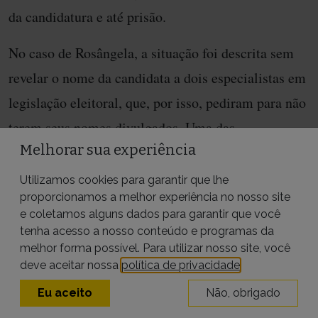
da candidatura e até prisão.
No caso de Rosângela, a situação foi descrita sem
revelar o nome da candidata a dois especialistas em
legislação eleitoral, que, por isso, pediram para não
terem seus nomes divulgados. Uma das
Melhorar sua experiência
especialistas explica que a situação descrita na
reportagem é irregular: “Se é um evento de
Utilizamos cookies para garantir que lhe
proporcionamos a melhor experiência no nosso site
arrecadação você precisa cobrar da pessoa
e coletamos alguns dados para garantir que você
individualmente. E não parece ser um evento de
tenha acesso a nosso conteúdo e programas da
melhor forma possível. Para utilizar nosso site, você
arrecadação. Portanto, se investigado e comprovado
deve aceitar nossa
política de privacidade
.
pode até ser configurado como compra de votos e
Eu aceito
Não, obrigado
abuso do poder econômico”, avalia.