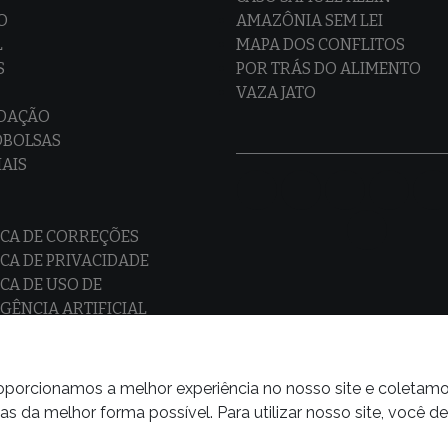
O
AMAZÔNIA SEM LEI
L
MAPA DOS CONFLITOS
S
POR TRÁS DO ALIMENTO
VAZA JATO
EDAÇÃO
OBOLSAS
IAIS
ICA DE CORREÇÕES
ICA DE PRIVACIDADE
ICA DE USO DE
IGÊNCIA ARTIFICIAL
proporcionamos a melhor experiência no nosso site e coletam
 da melhor forma possível. Para utilizar nosso site, você d