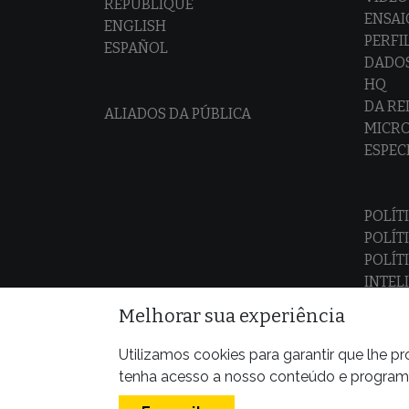
REPUBLIQUE
ENSAI
ENGLISH
PERFI
ESPAÑOL
DADO
HQ
DA R
ALIADOS DA PÚBLICA
MICR
ESPEC
POLÍT
POLÍT
POLÍT
INTEL
Melhorar sua experiência
Utilizamos cookies para garantir que lhe 
tenha acesso a nosso conteúdo e programas