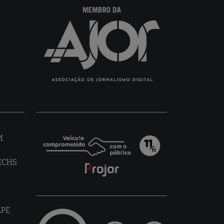
M
TECHS
LPE