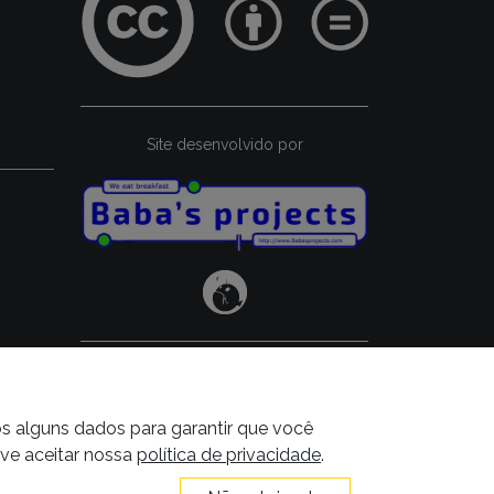
Site desenvolvido por
os alguns dados para garantir que você
eve aceitar nossa
política de privacidade
.