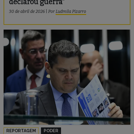
declarou guerra”
30 de abril de 2026
|
Por
Ludmila Pizarro
REPORTAGEM
PODER