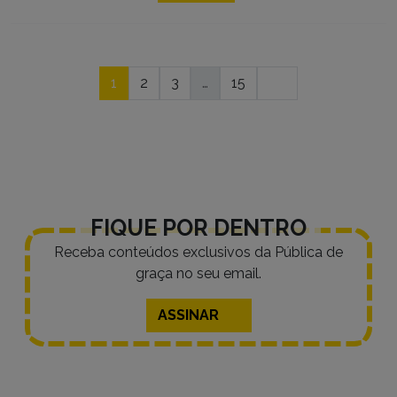
Navegação
1
2
3
…
15
por
posts
FIQUE POR DENTRO
Receba conteúdos exclusivos da Pública de
graça no seu email.
ASSINAR