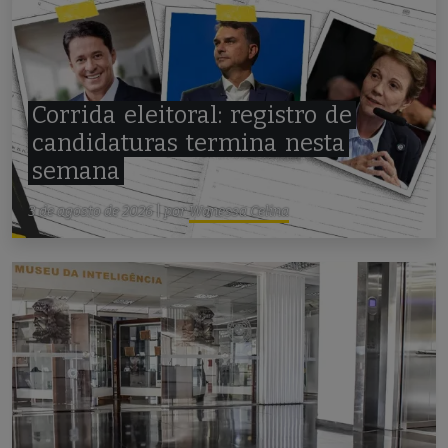
Corrida
eleitoral:
registro
de
candidaturas
termina
nesta
semana
3 de agosto de 2026
|
por
Wanessa Celina