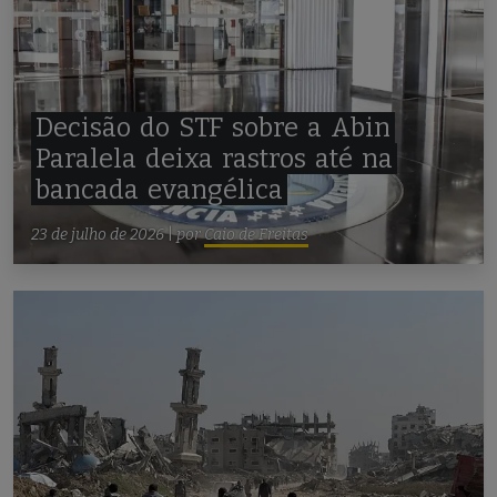
Decisão
do
STF
sobre
a
Abin
Paralela
deixa
rastros
até
na
bancada
evangélica
23 de julho de 2026
|
por
Caio de Freitas