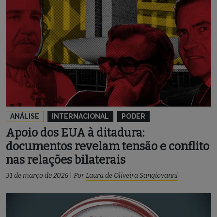
ANÁLISE
INTERNACIONAL
PODER
Apoio dos EUA à ditadura:
documentos revelam tensão e conflito
nas relações bilaterais
31 de março de 2026
|
Por
Laura de Oliveira Sangiovanni