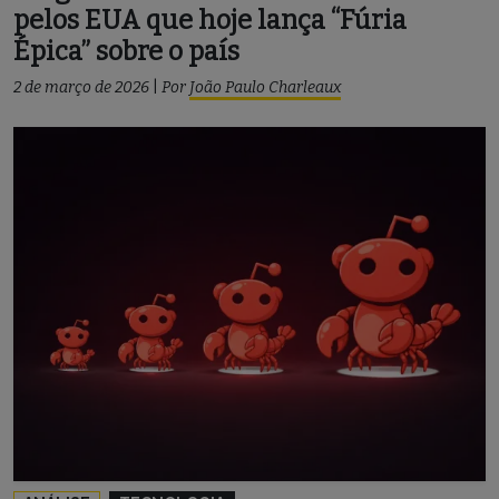
pelos EUA que hoje lança “Fúria
Épica” sobre o país
2 de março de 2026
|
Por
João Paulo Charleaux