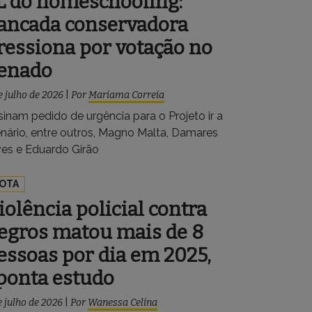
L do homeschooling:
ancada conservadora
ressiona por votação no
enado
e julho de 2026
|
Por
Mariama Correia
sinam pedido de urgência para o Projeto ir a
enário, entre outros, Magno Malta, Damares
ves e Eduardo Girão
OTA
iolência policial contra
egros matou mais de 8
essoas por dia em 2025,
ponta estudo
e julho de 2026
|
Por
Wanessa Celina