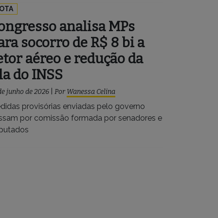
OTA
ongresso analisa MPs
ara socorro de R$ 8 bi a
etor aéreo e redução da
ila do INSS
de junho de 2026
|
Por
Wanessa Celina
didas provisórias enviadas pelo governo
ssam por comissão formada por senadores e
putados