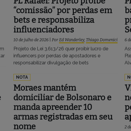
PL Rafael: Projeto proíbe
P
“comissão” por perdas em
b
bets e responsabiliza
p
influenciadores
S
10 de julho de 2026
|
Por
Ed Wanderley
,
Thiago Domenici
6 d
am
Projeto de Lei 3.613/26 quer proibir lucro de
As
tar
influencers por perdas de apostadores e
Pl
responsabilizar divulgação de bets
Al
NOTA
N
Moraes mantém
V
e
domiciliar de Bolsonaro e
n
manda apreender 10
p
armas registradas em seu
a
nome
2 d