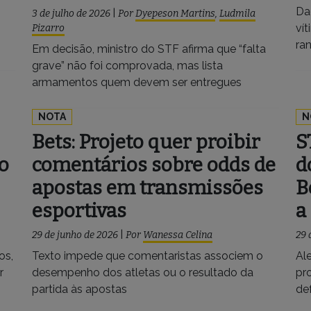
Da
3 de julho de 2026
|
Por
Dyepeson Martins
,
Ludmila
ví
Pizarro
ra
Em decisão, ministro do STF afirma que “falta
grave” não foi comprovada, mas lista
armamentos quem devem ser entregues
NOTA
N
Bets: Projeto quer proibir
S
o
comentários sobre odds de
d
apostas em transmissões
B
esportivas
a
29 de junho de 2026
|
Por
Wanessa Celina
29 
os,
Texto impede que comentaristas associem o
Al
r
desempenho dos atletas ou o resultado da
pro
partida às apostas
de