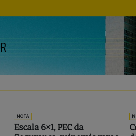
Navegação
principal
NOTA
N
Escala 6×1, PEC da
C