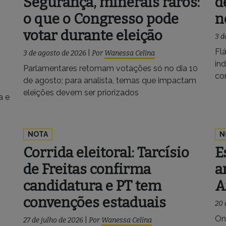
Segurança, minerais raros:
d
o que o Congresso pode
n
votar durante eleição
3 d
Fl
3 de agosto de 2026
|
Por
Wanessa Celina
in
Parlamentares retomam votações só no dia 10
co
de agosto; para analista, temas que impactam
eleições devem ser priorizados
a e
NOTA
N
Corrida eleitoral: Tarcísio
E
de Freitas confirma
a
candidatura e PT tem
A
convenções estaduais
20 
On
27 de julho de 2026
|
Por
Wanessa Celina