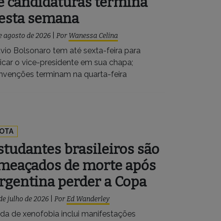
e candidaturas termina
esta semana
e agosto de 2026
|
Por
Wanessa Celina
ávio Bolsonaro tem até sexta-feira para
dicar o vice-presidente em sua chapa;
nvenções terminam na quarta-feira
OTA
studantes brasileiros são
meaçados de morte após
rgentina perder a Copa
de julho de 2026
|
Por
Ed Wanderley
da de xenofobia inclui manifestações