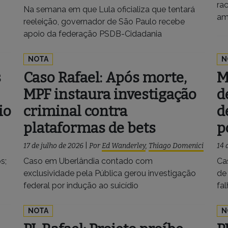
ra
Na semana em que Lula oficializa que tentará
am
reeleição, governador de São Paulo recebe
apoio da federação PSDB-Cidadania
NOTA
N
s
Caso Rafael: Após morte,
M
MPF instaura investigação
d
io
criminal contra
d
plataformas de bets
p
17 de julho de 2026
|
Por
Ed Wanderley
,
Thiago Domenici
14 
s;
Caso em Uberlândia contado com
Ca
exclusividade pela Pública gerou investigação
de
federal por indução ao suicídio
fal
NOTA
N