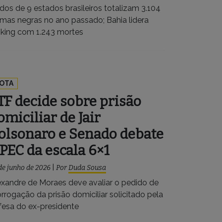
dos de 9 estados brasileiros totalizam 3.104
timas negras no ano passado; Bahia lidera
nking com 1.243 mortes
OTA
TF decide sobre prisão
omiciliar de Jair
olsonaro e Senado debate
 PEC da escala 6×1
de junho de 2026
|
Por
Duda Sousa
exandre de Moraes deve avaliar o pedido de
rrogação da prisão domiciliar solicitado pela
fesa do ex-presidente