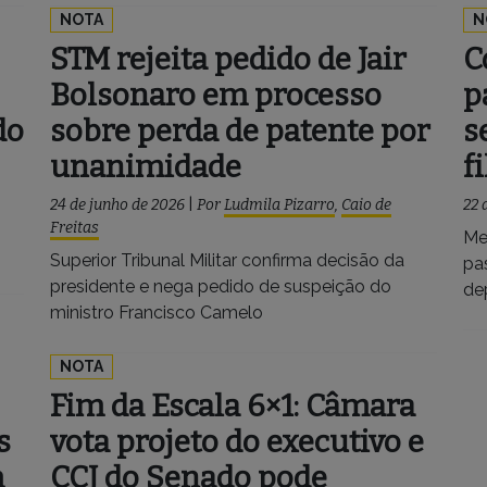
NOTA
N
STM rejeita pedido de Jair
C
Bolsonaro em processo
p
do
sobre perda de patente por
s
unanimidade
f
24 de junho de 2026
|
Por
Ludmila Pizarro
,
Caio de
22 
Freitas
Me
Superior Tribunal Militar confirma decisão da
pa
presidente e nega pedido de suspeição do
de
ministro Francisco Camelo
NOTA
Fim da Escala 6×1: Câmara
s
vota projeto do executivo e
m
CCJ do Senado pode