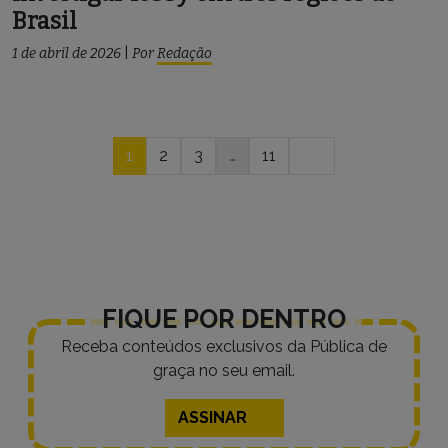
Brasil
1 de abril de 2026
|
Por
Redação
Navegação
1
2
3
…
11
por
posts
FIQUE POR DENTRO
Receba conteúdos exclusivos da Pública de
graça no seu email.
ASSINAR