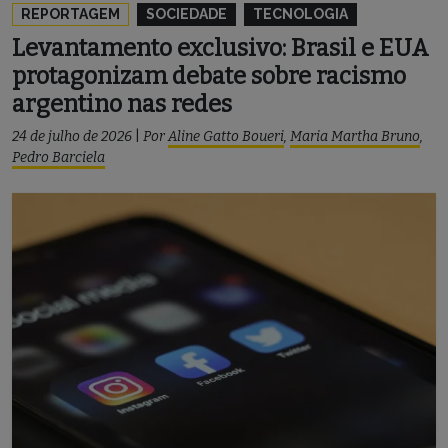
REPORTAGEM
SOCIEDADE
TECNOLOGIA
Levantamento exclusivo: Brasil e EUA
protagonizam debate sobre racismo
argentino nas redes
24 de julho de 2026
|
Por
Aline Gatto Boueri
,
Maria Martha Bruno
,
Pedro Barciela