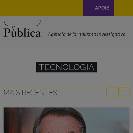
Navegação
APOIE
principal
Skip to content
Agência de jornalismo investigativo
TECNOLOGIA
MAIS RECENTES