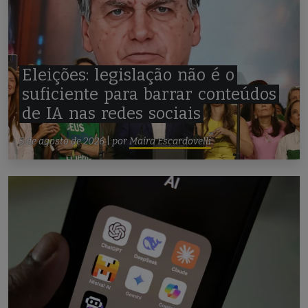
Eleições:
legislação
não
é
o
suficiente
para
barrar
conteúdos
de
IA
nas
redes
sociais
5 de agosto de 2026
|
por
Maira Escardovelli