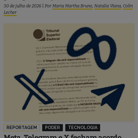
30 de julho de 2026
|
Por
Maria Martha Bruno
,
Natalia Viana
,
Colin
Lecher
REPORTAGEM
PODER
TECNOLOGIA
Meta, Telegram e X fecham acordo