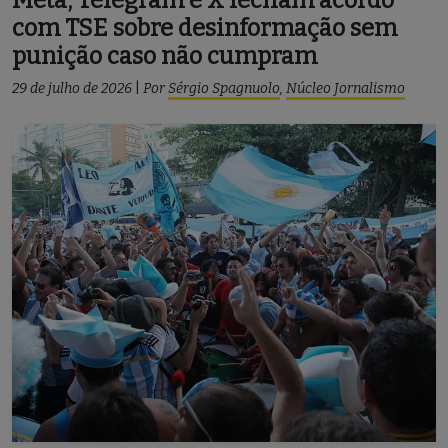
com TSE sobre desinformação sem
punição caso não cumpram
29 de julho de 2026
|
Por
Sérgio Spagnuolo
,
Núcleo Jornalismo