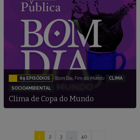
69 EPISÓDIOS
Bom Dia, Fim do Mundo
CLIMA
SOCIOAMBIENTAL
Clima de Copa do Mundo
Navegação
1
2
3
…
40