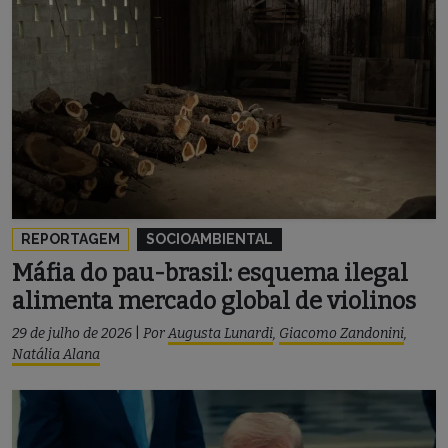
REPORTAGEM
SOCIOAMBIENTAL
Máfia do pau-brasil: esquema ilegal
alimenta mercado global de violinos
29 de julho de 2026
|
Por
Augusta Lunardi
,
Giacomo Zandonini
,
Natália Alana