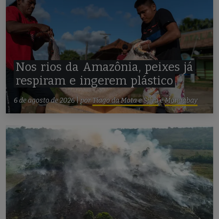
Nos
rios
da
Amazônia,
peixes
já
respiram
e
ingerem
plástico
6 de agosto de 2026
|
por
Tiago da Mota e Silva
e
Mongabay