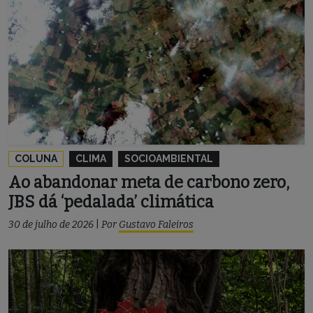
COLUNA
CLIMA
SOCIOAMBIENTAL
Ao abandonar meta de carbono zero,
JBS dá ‘pedalada’ climática
30 de julho de 2026
|
Por
Gustavo Faleiros