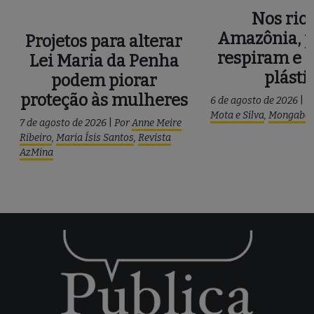
Nos rios
Amazônia, p
Projetos para alterar
respiram e 
Lei Maria da Penha
plásti
podem piorar
proteção às mulheres
6 de agosto de 2026
|
P
Mota e Silva
,
Mongaba
7 de agosto de 2026
|
Por
Anne Meire
Ribeiro
,
Maria Ísis Santos
,
Revista
AzMina