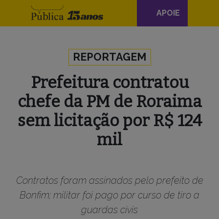
Navegação
APOIE
principal
Skip to content
REPORTAGEM
Prefeitura contratou
chefe da PM de Roraima
sem licitação por R$ 124
mil
Contratos foram assinados pelo prefeito de
Bonfim; militar foi pago por curso de tiro a
guardas civis