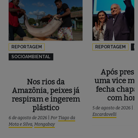
REPORTAGEM
REPORTAGEM
P
SOCIOAMBIENTAL
Após press
uma vice mu
Nos rios da
fecha chapa
Amazônia, peixes já
com ho
respiram e ingerem
plástico
5 de agosto de 2026
|
P
Escardovelli
6 de agosto de 2026
|
Por
Tiago da
Mota e Silva
,
Mongabay