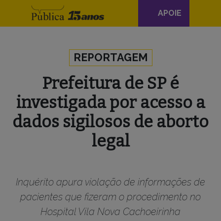
Navegação
APOIE
principal
Skip to content
REPORTAGEM
Prefeitura de SP é
investigada por acesso a
dados sigilosos de aborto
legal
Inquérito apura violação de informações de
pacientes que fizeram o procedimento no
Hospital Vila Nova Cachoeirinha