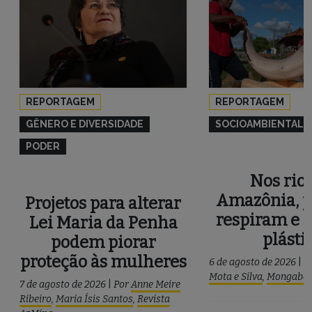
REPORTAGEM
REPORTAGEM
GÊNERO E DIVERSIDADE
SOCIOAMBIENTAL
PODER
Nos rios
Amazônia, p
Projetos para alterar
respiram e 
Lei Maria da Penha
plásti
podem piorar
proteção às mulheres
6 de agosto de 2026
|
P
Mota e Silva
,
Mongaba
7 de agosto de 2026
|
Por
Anne Meire
Ribeiro
,
Maria Ísis Santos
,
Revista