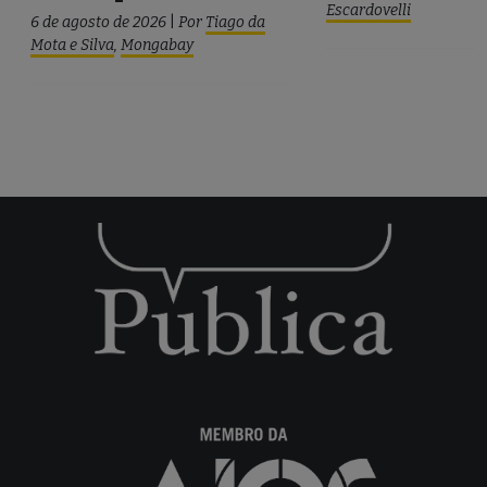
Escardovelli
6 de agosto de 2026
|
Por
Tiago da
Mota e Silva
,
Mongabay