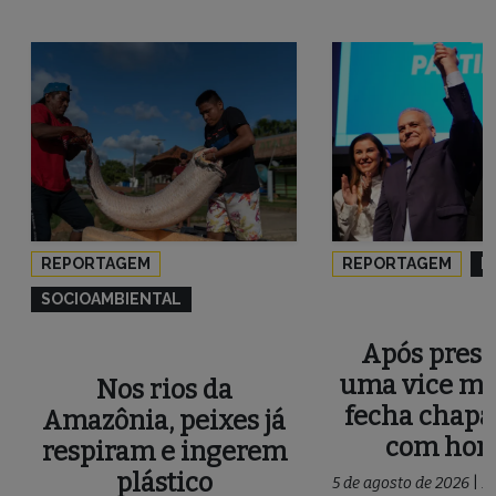
REPORTAGEM
REPORTAGEM
P
SOCIOAMBIENTAL
Após press
uma vice mu
Nos rios da
fecha chapa
Amazônia, peixes já
com ho
respiram e ingerem
plástico
5 de agosto de 2026
|
P