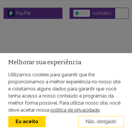
PayPal
Melhorar sua experiência
FIQUE POR DENTRO
Utilizamos cookies para garantir que lhe
Receba conteúdos exclusivos da Pública de
proporcionamos a melhor experiência no nosso site
graça no seu email.
e coletamos alguns dados para garantir que você
tenha acesso a nosso conteúdo e programas da
ASSINAR
melhor forma possível. Para utilizar nosso site, você
deve aceitar nossa
política de privacidade
.
Eu aceito
Não, obrigado