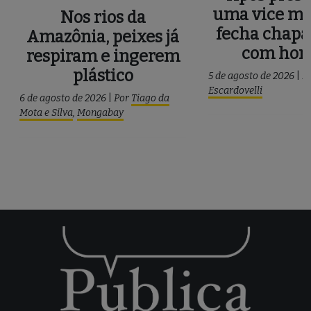
uma vice mu
Nos rios da
fecha chapa
Amazônia, peixes já
com ho
respiram e ingerem
plástico
5 de agosto de 2026
|
P
Escardovelli
6 de agosto de 2026
|
Por
Tiago da
Mota e Silva
,
Mongabay