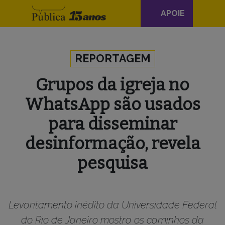
Navegação
APOIE
principal
Skip to content
REPORTAGEM
Grupos da igreja no
WhatsApp são usados
para disseminar
desinformação, revela
pesquisa
Levantamento inédito da Universidade Federal
do Rio de Janeiro mostra os caminhos da