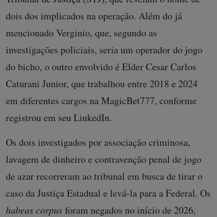
dois dos implicados na operação. Além do já
mencionado Verginio, que, segundo as
investigações policiais, seria um operador do jogo
do bicho, o outro envolvido é Elder Cesar Carlos
Caturani Junior, que trabalhou entre 2018 e 2024
em diferentes cargos na MagicBet777, conforme
registrou em seu LinkedIn.
Os dois investigados por associação criminosa,
lavagem de dinheiro e contravenção penal de jogo
de azar recorreram ao tribunal em busca de tirar o
caso da Justiça Estadual e levá-la para a Federal. Os
habeas corpus
foram negados no início de 2026,