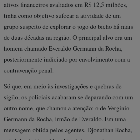
ativos financeiros avaliados em R$ 12,5 milhões,
tinha como objetivo sufocar a atividade de um
grupo suspeito de explorar o jogo do bicho há mais
de duas décadas na região. O principal alvo era um
homem chamado Everaldo Germann da Rocha,
posteriormente indiciado por envolvimento com a
contravenção penal.
Só que, em meio às investigações e quebras de
sigilo, os policiais acabaram se deparando com um
outro nome, que chamou a atenção: o de Verginio
Germann da Rocha, irmão de Everaldo. Em uma
mensagem obtida pelos agentes, Djonathan Rocha,