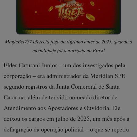
MagicBet777 oferecia jogo do tigrinho antes de 2025, quando a
modalidade foi autorizada no Brasil
Elder Caturani Junior – um dos investigados pela
corporação – era administrador da Meridian SPE
segundo registros da Junta Comercial de Santa
Catarina, além de ter sido nomeado diretor de
Atendimento aos Apostadores e Ouvidoria. Ele
deixou os cargos em julho de 2025, um mês após a
deflagração da operação policial – o que se repetiu