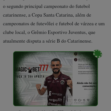
o segundo principal campeonato do futebol
catarinense, a Copa Santa Catarina, além de
campeonatos de futevôlei e futebol de várzea e um
clube local, o Grêmio Esportivo Juventus, que
atualmente disputa a série B do Catarinense.