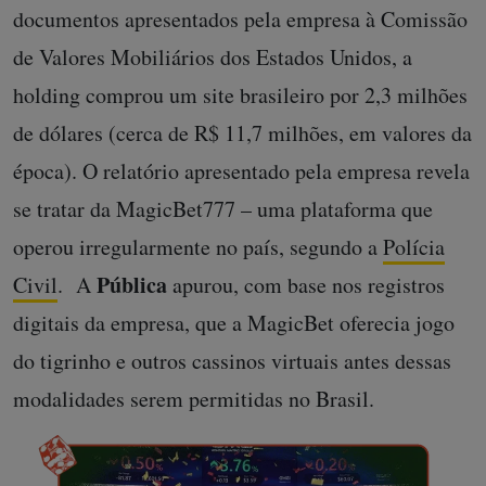
documentos apresentados pela empresa à Comissão
de Valores Mobiliários dos Estados Unidos, a
holding comprou um site brasileiro por 2,3 milhões
de dólares (cerca de R$ 11,7 milhões, em valores da
época). O relatório apresentado pela empresa revela
se tratar da MagicBet777 – uma plataforma que
operou irregularmente no país, segundo a
Polícia
Pública
Civil
. A
apurou, com base nos registros
digitais da empresa, que a MagicBet oferecia jogo
do tigrinho e outros cassinos virtuais antes dessas
modalidades serem permitidas no Brasil.