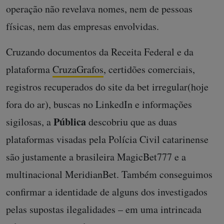
operação não revelava nomes, nem de pessoas
físicas, nem das empresas envolvidas.
Cruzando documentos da Receita Federal e da
plataforma
CruzaGrafos
, certidões comerciais,
registros recuperados do site da bet irregular(hoje
fora do ar), buscas no LinkedIn e informações
Pública
sigilosas, a
descobriu que as duas
plataformas visadas pela Polícia Civil catarinense
são justamente a brasileira MagicBet777 e a
multinacional MeridianBet. Também conseguimos
confirmar a identidade de alguns dos investigados
pelas supostas ilegalidades – em uma intrincada