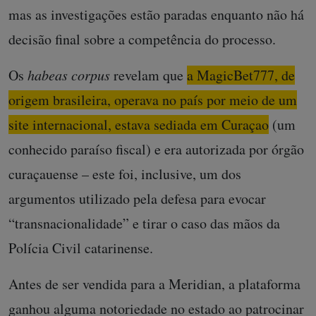
mas as investigações estão paradas enquanto não há
decisão final sobre a competência do processo.
Os
habeas corpus
revelam que
a MagicBet777, de
origem brasileira, operava no país por meio de um
site internacional, estava sediada em Curaçao
(um
conhecido paraíso fiscal) e era autorizada por órgão
curaçauense – este foi, inclusive, um dos
argumentos utilizado pela defesa para evocar
“transnacionalidade” e tirar o caso das mãos da
Polícia Civil catarinense.
Antes de ser vendida para a Meridian, a plataforma
ganhou alguma notoriedade no estado ao patrocinar