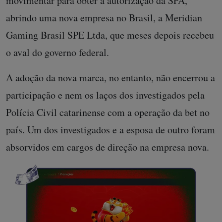
movimentar para obter a autorização da SPA,
abrindo uma nova empresa no Brasil, a Meridian
Gaming Brasil SPE Ltda, que meses depois recebeu
o aval do governo federal.
A adoção da nova marca, no entanto, não encerrou a
participação e nem os laços dos investigados pela
Polícia Civil catarinense com a operação da bet no
país. Um dos investigados e a esposa de outro foram
absorvidos em cargos de direção na empresa nova.