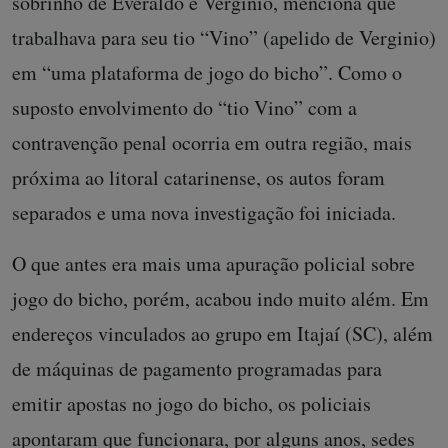
sobrinho de Everaldo e Verginio, menciona que
trabalhava para seu tio “Vino” (apelido de Verginio)
em “uma plataforma de jogo do bicho”. Como o
suposto envolvimento do “tio Vino” com a
contravenção penal ocorria em outra região, mais
próxima ao litoral catarinense, os autos foram
separados e uma nova investigação foi iniciada.
O que antes era mais uma apuração policial sobre
jogo do bicho, porém, acabou indo muito além. Em
endereços vinculados ao grupo em Itajaí (SC), além
de máquinas de pagamento programadas para
emitir apostas no jogo do bicho, os policiais
apontaram que funcionara, por alguns anos, sedes