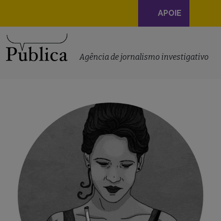
Navegação
APOIE
principal
Skip to content
Agência de jornalismo investigativo