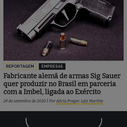
REPORTAGEM
EMPRESAS
Fabricante alemã de armas Sig Sauer
quer produzir no Brasil em parceria
com a Imbel, ligada ao Exército
24 de setembro de 2020
|
Por
Alicia Prager
,
Laís Martins