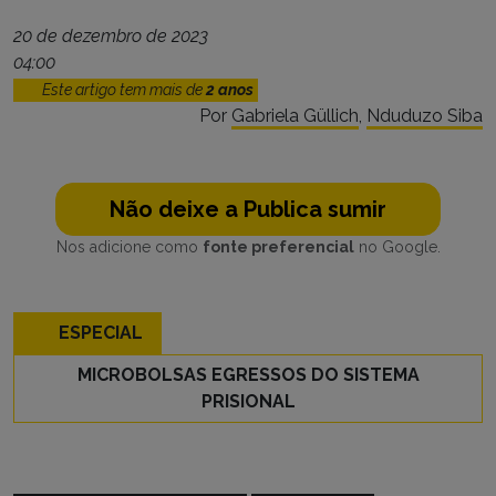
20 de dezembro de 2023
04:00
Este artigo tem mais de
2 anos
Por
Gabriela Güllich
,
Nduduzo Siba
Não deixe a Publica sumir
Nos adicione como
fonte preferencial
no Google.
ESPECIAL
MICROBOLSAS EGRESSOS DO SISTEMA
PRISIONAL