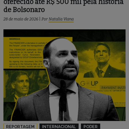
oferecido até R$ 500 mil pela história
de Bolsonaro
28 de maio de 2026
|
Por
Natalia Viana
REPORTAGEM
INTERNACIONAL
PODER