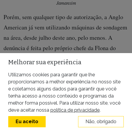
Jamanxim
Porém, sem qualquer tipo de autorização, a Anglo
American já vem utilizando máquinas de sondagem
na área, desde julho deste ano, pelo menos. A
denúncia é feita pelo próprio chefe da Flona do
Jamanxim, Haroldo Marques. “Esse pedido para
Melhorar sua experiência
realização de sondagem na área tem que ser
Utilizamos cookies para garantir que lhe
formalizado. Eu sou o responsável pelo parecer que
proporcionamos a melhor experiência no nosso site
autoriza pesquisas e perfurações, mas até agora não
e coletamos alguns dados para garantir que você
tenha acesso a nosso conteúdo e programas da
chegou nada até mim”, explica o servidor do
melhor forma possível. Para utilizar nosso site, você
ICMBio. “Eu vi funcionários em caminhonetes com
deve aceitar nossa
política de privacidade
.
logotipo da Anglo American, usando uniformes,
Eu aceito
Não, obrigado
sem qualquer preocupação em esconder o nome da