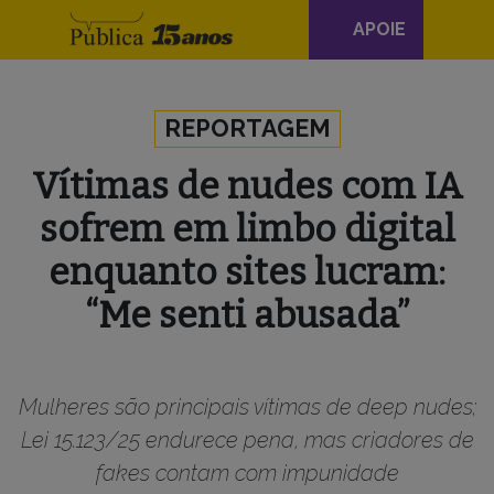
Navegação
APOIE
principal
Skip to content
REPORTAGEM
Vítimas de nudes com IA
sofrem em limbo digital
enquanto sites lucram:
“Me senti abusada”
Mulheres são principais vítimas de deep nudes;
Lei 15.123/25 endurece pena, mas criadores de
fakes contam com impunidade