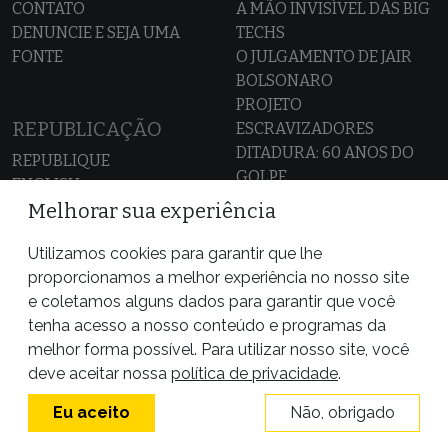
CONTATO
A MÃO INVISÍVEL DAS BIG
DENUNCIE E SEJA UMA
TECHS
FONTE
O JULGAMENTO DE JAIR
BOLSONARO
PROJETO
REPUBLICAÇÃO
ESCRAVIZADORES
DITADURA: 60 ANOS DO
REPUBLIQUE
GOLPE
ENGLISH
CASO SAMUEL KLEIN
ESPAÑOL
Melhorar sua experiência
AMAZÔNIA SEM LEI
MAPA DOS CONFLITOS
Utilizamos cookies para garantir que lhe
POR TRÁS DO ALIMENTO
proporcionamos a melhor experiência no nosso site
ALIADOS DA PÚBLICA
VAZA JATO
e coletamos alguns dados para garantir que você
tenha acesso a nosso conteúdo e programas da
melhor forma possível. Para utilizar nosso site, você
deve aceitar nossa
política de privacidade
.
Eu aceito
Não, obrigado