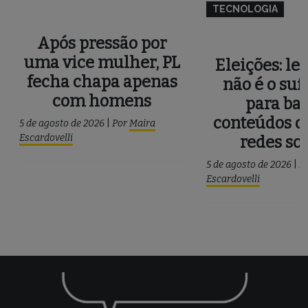
TECNOLOGIA
Após pressão por
uma vice mulher, PL
Eleições: le
fecha chapa apenas
não é o suf
com homens
para ba
conteúdos d
5 de agosto de 2026
|
Por
Maira
Escardovelli
redes soc
5 de agosto de 2026
|
P
Escardovelli