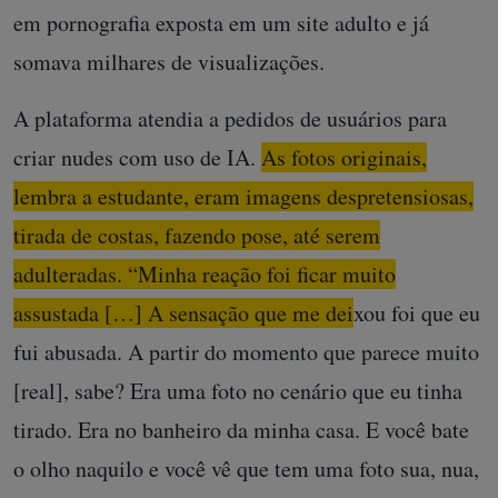
em pornografia exposta em um site adulto e já
somava milhares de visualizações.
A plataforma atendia a pedidos de usuários para
criar nudes com uso de IA.
As fotos originais,
lembra a estudante, eram imagens despretensiosas,
tirada de costas, fazendo pose, até serem
adulteradas. “Minha reação foi ficar muito
assustada […] A sensação que me deixou foi que eu
fui abusada.
A partir do momento que parece muito
[real], sabe? Era uma foto no cenário que eu tinha
tirado. Era no banheiro da minha casa. E você bate
o olho naquilo e você vê que tem uma foto sua, nua,