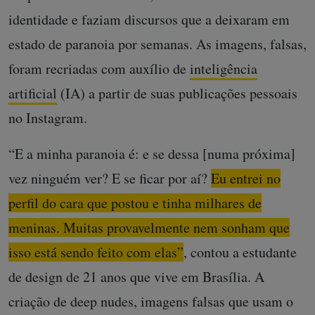
identidade e faziam discursos que a deixaram em
estado de paranoia por semanas. As imagens, falsas,
foram recriadas com auxílio de
inteligência
artificial
(IA) a partir de suas publicações pessoais
no Instagram.
“E a minha paranoia é: e se dessa [numa próxima]
vez ninguém ver? E se ficar por aí?
Eu entrei no
perfil do cara que postou e tinha milhares de
meninas. Muitas provavelmente nem sonham que
isso está sendo feito com elas”
, contou a estudante
de design de 21 anos que vive em Brasília. A
criação de deep nudes, imagens falsas que usam o