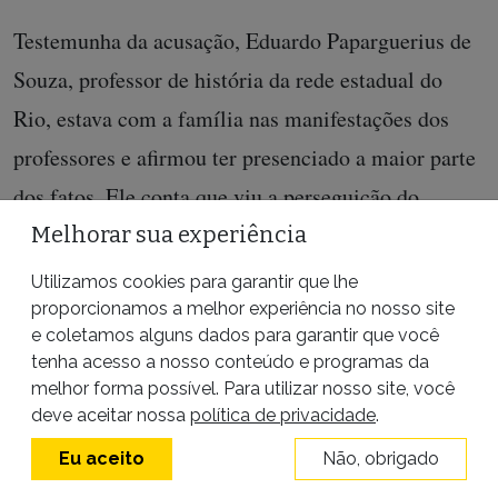
Testemunha da acusação, Eduardo Paparguerius de
Souza, professor de história da rede estadual do
Rio, estava com a família nas manifestações dos
professores e afirmou ter presenciado a maior parte
dos fatos. Ele conta que viu a perseguição do
tenente ao primeiro rapaz, que aparece no início do
Melhorar sua experiência
vídeo do Globo. Depois disso, ele “observou que os
Utilizamos cookies para garantir que lhe
proporcionamos a melhor experiência no nosso site
Policiais Militares estavam acusando um rapaz de
e coletamos alguns dados para garantir que você
estar com os morteiros” e conta que quis intervir
tenha acesso a nosso conteúdo e programas da
pois “achou que os policiais estavam cometendo um
melhor forma possível. Para utilizar nosso site, você
deve aceitar nossa
política de privacidade
.
erro, já que aquele rapaz que estava detido ali não
Eu aceito
Não, obrigado
era o mesmo que havia fugido pouco antes”.