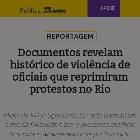
Navegação
APOIE
principal
Skip to content
REPORTAGEM
Documentos revelam
histórico de violência de
oficiais que reprimiram
protestos no Rio
Major da PM já agrediu fisicamente soldado em
curso de formação e tem 9 processos criminais
arquivados; tenente responde por homicídio