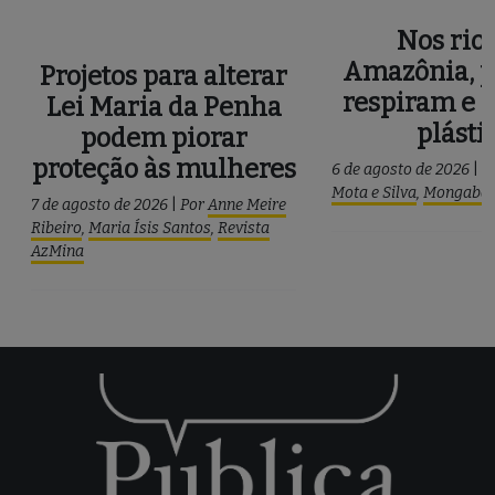
Nos rios
Amazônia, p
Projetos para alterar
respiram e 
Lei Maria da Penha
plásti
podem piorar
proteção às mulheres
6 de agosto de 2026
|
P
Mota e Silva
,
Mongaba
7 de agosto de 2026
|
Por
Anne Meire
Ribeiro
,
Maria Ísis Santos
,
Revista
AzMina