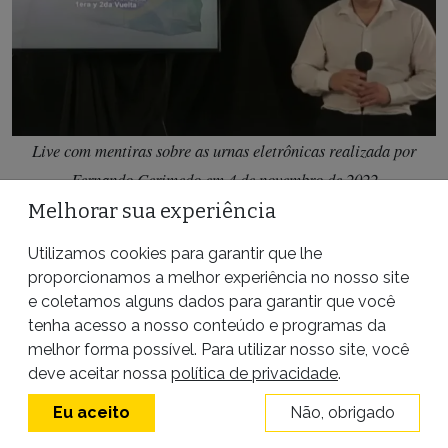
Live com mentiras sobre as urnas eletrônicas realizada por
Fernando Cerimedo em 4 de novembro de 2022
Melhorar sua experiência
Fernando Cerimedo fez ainda outras três
Utilizamos cookies para garantir que lhe
transmissões com o mesmo teor nos dias 6 e 8 de
proporcionamos a melhor experiência no nosso site
novembro e 11 de dezembro. As gravações
e coletamos alguns dados para garantir que você
tenha acesso a nosso conteúdo e programas da
continuam disponíveis na plataforma Rumble, seja
melhor forma possível. Para utilizar nosso site, você
no canal de Cerimedo ou no de outros usuários.
deve aceitar nossa
política de privacidade
.
Uma das lives continua acessível no Facebook.
Eu aceito
Não, obrigado