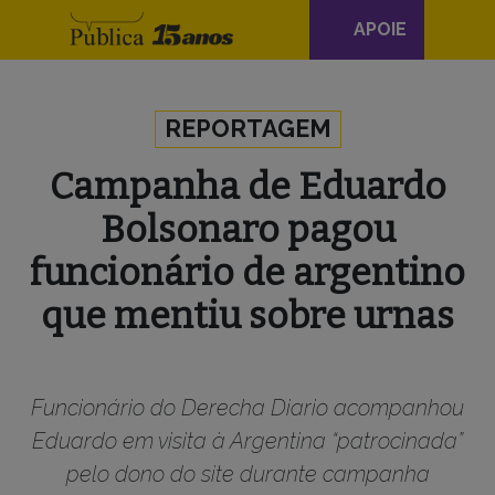
Navegação
APOIE
principal
Skip to content
REPORTAGEM
Campanha de Eduardo
Bolsonaro pagou
funcionário de argentino
que mentiu sobre urnas
Funcionário do Derecha Diario acompanhou
Eduardo em visita à Argentina “patrocinada”
pelo dono do site durante campanha