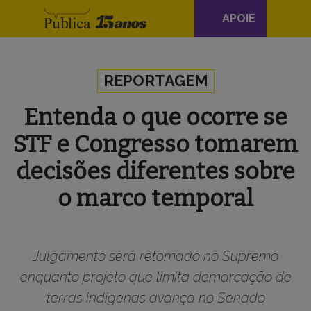
Navegação
APOIE
principal
Skip to content
REPORTAGEM
Entenda o que ocorre se
STF e Congresso tomarem
decisões diferentes sobre
o marco temporal
Julgamento será retomado no Supremo
enquanto projeto que limita demarcação de
terras indígenas avança no Senado