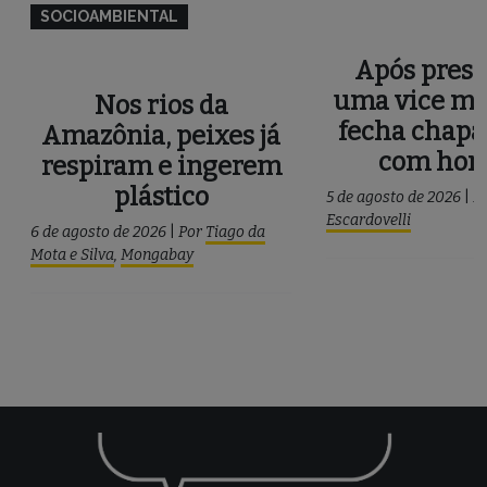
SOCIOAMBIENTAL
Após press
uma vice mu
Nos rios da
fecha chapa
Amazônia, peixes já
com ho
respiram e ingerem
plástico
5 de agosto de 2026
|
P
Escardovelli
6 de agosto de 2026
|
Por
Tiago da
Mota e Silva
,
Mongabay