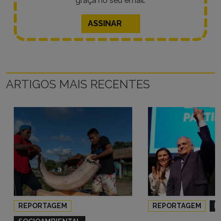
graça no seu email.
ASSINAR
ARTIGOS MAIS RECENTES
REPORTAGEM
REPORTAGEM
P