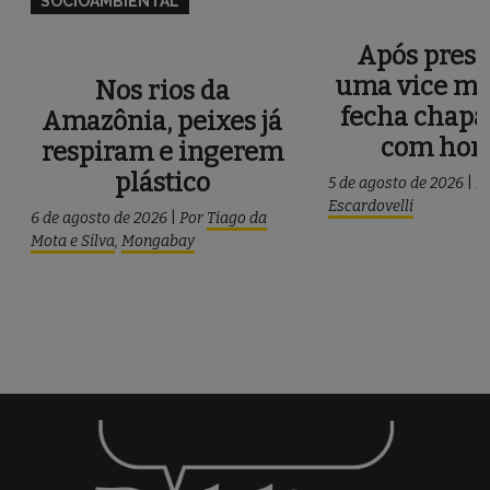
SOCIOAMBIENTAL
Após press
uma vice mu
Nos rios da
fecha chapa
Amazônia, peixes já
com ho
respiram e ingerem
plástico
5 de agosto de 2026
|
P
Escardovelli
6 de agosto de 2026
|
Por
Tiago da
Mota e Silva
,
Mongabay