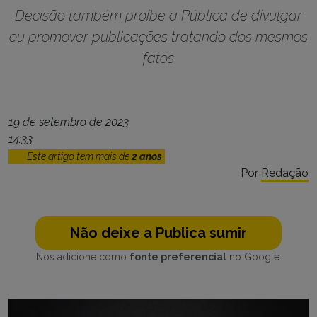
Decisão também proíbe a Pública de divulgar
ou promover publicações tratando dos mesmos
fatos
19 de setembro de 2023
14:33
Este artigo tem mais de
2 anos
Por
Redação
Não deixe a Publica sumir
Nos adicione como
fonte preferencial
no Google.