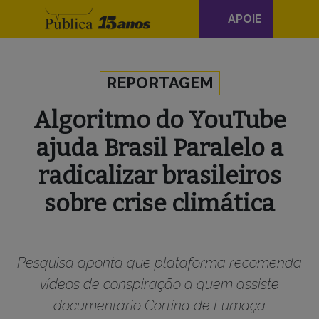
Navegação
APOIE
principal
Skip to content
REPORTAGEM
Algoritmo do YouTube
ajuda Brasil Paralelo a
radicalizar brasileiros
sobre crise climática
Pesquisa aponta que plataforma recomenda
vídeos de conspiração a quem assiste
documentário Cortina de Fumaça