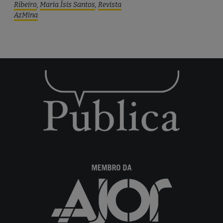
Ribeiro
,
Maria Ísis Santos
,
Revista
AzMina