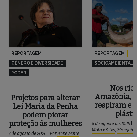
REPORTAGEM
REPORTAGEM
GÊNERO E DIVERSIDADE
SOCIOAMBIENTAL
PODER
Nos rios
Amazônia, p
Projetos para alterar
respiram e 
Lei Maria da Penha
plásti
podem piorar
proteção às mulheres
6 de agosto de 2026
|
P
Mota e Silva
,
Mongaba
7 de agosto de 2026
|
Por
Anne Meire