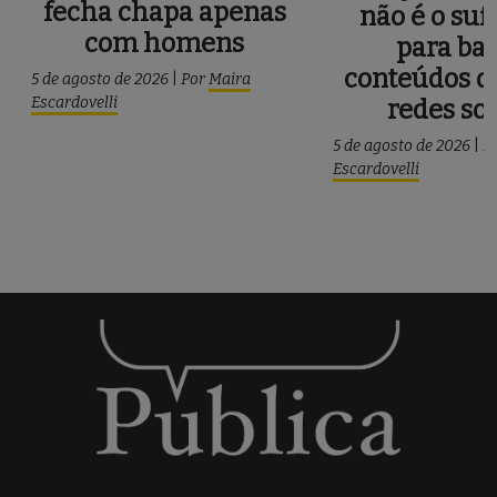
fecha chapa apenas
não é o suf
com homens
para ba
conteúdos d
5 de agosto de 2026
|
Por
Maira
Escardovelli
redes soc
5 de agosto de 2026
|
P
Escardovelli