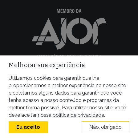
Melhorar sua experiência
Utilizamos cookies para garantir que lhe
SOBRE A PÚBLICA
ESPECIAIS
proporcionamos a melhor experiência no nosso site
QUEM SOMOS
COP30: A CRISE DO CLIMA
e coletamos alguns dados para garantir que você
TRANSPARÊNCIA
EM FOCO
tenha acesso a nosso conteúdo e programas da
CONTATO
A MÃO INVISÍVEL DAS BIG
melhor forma possível. Para utilizar nosso site, você
DENUNCIE E SEJA UMA
TECHS
deve aceitar nossa
política de privacidade
.
FONTE
O JULGAMENTO DE JAIR
Eu aceito
Não, obrigado
BOLSONARO
PROJETO