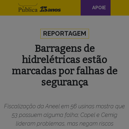
Navegação
APOIE
principal
Skip to content
REPORTAGEM
Barragens de
hidrelétricas estão
marcadas por falhas de
segurança
Fiscalização da Aneel em 56 usinas mostra que
53 possuem alguma falha; Copel e Cemig
lideram problemas, mas negam riscos