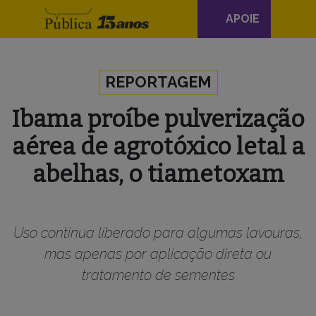
Navegação
APOIE
principal
Skip to content
REPORTAGEM
Ibama proíbe pulverização
aérea de agrotóxico letal a
abelhas, o tiametoxam
Uso continua liberado para algumas lavouras,
mas apenas por aplicação direta ou
tratamento de sementes