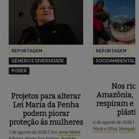
REPORTAGEM
REPORTAGEM
GÊNERO E DIVERSIDADE
SOCIOAMBIENTAL
PODER
Nos rios
Amazônia, p
Projetos para alterar
respiram e 
Lei Maria da Penha
plásti
podem piorar
proteção às mulheres
6 de agosto de 2026
|
P
Mota e Silva
,
Mongaba
7 de agosto de 2026
|
Por
Anne Meire
Ribeiro
,
Maria Ísis Santos
,
Revista