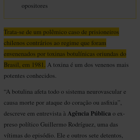
opositores
Trata-se de um polêmico caso de prisioneiros
chilenos contrários ao regime que foram
envenenados por toxinas botulínicas oriundas do
Brasil, em 1981.
A toxina é um dos venenos mais
potentes conhecidos.
“A botulina afeta todo o sistema neurovascular e
causa morte por ataque do coração ou asfixia”,
Agência Pública
descreve em entrevista à
o ex-
preso político Guillermo Rodríguez, uma das
vítimas do episódio. Ele e outros sete detentos,