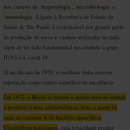
nos campos de
herpetologia
,
microbiologia
e
imunologia
. Ligado à Secretaria de Estado da
Saúde de São Paulo, é responsável por grande parte
da produção de soros e vacinas utilizadas no país,
além de ter sido fundamental no combate à gripe
H1N1 e à covid-19.
Já na década de 1970, o instituto tinha enorme
reputação como centro científico de excelência.
Em 1972, o Brasil se tornou o quinto país do mundo
a produzir o soro antibotulínico, feito a partir da
cepa da variante A da bactéria anaeróbica
Clostridium botulinum
, cuja toxicidade produz