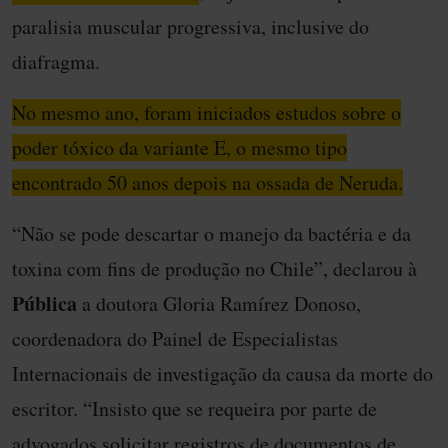
paralisia muscular progressiva, inclusive do
diafragma.
No mesmo ano, foram iniciados estudos sobre o
poder tóxico da variante E, o mesmo tipo
encontrado 50 anos depois na ossada de Neruda.
“Não se pode descartar o manejo da bactéria e da
toxina com fins de produção no Chile”, declarou à
Pública
a doutora Gloria Ramírez Donoso,
coordenadora do Painel de Especialistas
Internacionais de investigação da causa da morte do
escritor. “Insisto que se requeira por parte de
advogados solicitar registros de documentos de