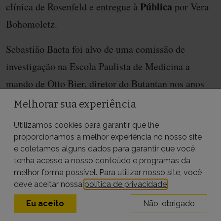
Pública
clínica de Rosenfeld e entregue à
por Vera
Bohomoletz.
Sebastião Baeta foi alvo de uma comissão de
investigação na Escola Paulista de Medicina a
mando de Otto Bier, diretor do Butantan nos anos
1940 e 1970. Sob a alegação de ser comunista, a
Melhorar sua experiência
comissão levou à exoneração do cargo de professor
Utilizamos cookies para garantir que lhe
em abril de 1964. Ele e a esposa, Olga Bohomoletz,
proporcionamos a melhor experiência no nosso site
e coletamos alguns dados para garantir que você
militante do PCB — pais de Vera —, tiveram seus
tenha acesso a nosso conteúdo e programas da
cargos cassados no Butantan e foram
melhor forma possível. Para utilizar nosso site, você
deve aceitar nossa
política de privacidade
.
compulsoriamente aposentados em 1969. A família
viveu exilada no exterior e só retornou ao país após
Eu aceito
Não, obrigado