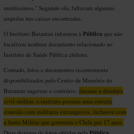
muitíssimos.” Segundo ela, faltavam algumas
ampolas nas caixas encontradas.
Pública
O Instituto Butantan informou à
que não
localizou nenhum documento relacionado ao
Instituto de Saúde Pública chileno.
Contudo, fotos e documentos recentemente
disponibilizados pelo Centro de Memória do
Butantan sugerem o contrário:
durante a ditadura
civil-militar, o instituto possuía uma estreita
conexão com militares estrangeiros, inclusive com
a Junta Militar que governou o Chile por 17 anos.
Pública
Duas dezenas de fotos obtidas pela