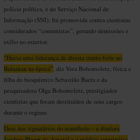
polícia política, e do Serviço Nacional de
Informação (SNI), foi promovida contra cientistas
considerados “comunistas”, gerando demissões e
exílio no exterior.
“Havia uma liderança de direita muito forte no
Butantan na época”
, diz Vera Bohomoletz, física e
filha do bioquímico Sebastião Baeta e da
pesquisadora Olga Bohomoletz, prestigiados
cientistas que foram destituídos de seus cargos
durante o regime.
Dois dos signatários do manifesto – a doutora
Jandyra Planet do Amaral e o médico veterinário