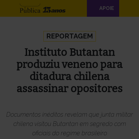
Navegação
APOIE
principal
Skip to content
REPORTAGEM
Instituto Butantan
produziu veneno para
ditadura chilena
assassinar opositores
Documentos inéditos revelam que junta militar
chilena visitou Butantan em segredo com
oficiais do regime brasileiro