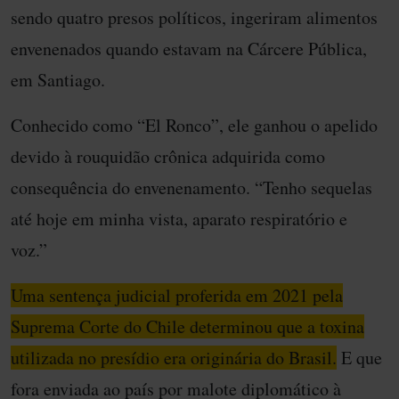
sendo quatro presos políticos, ingeriram alimentos
envenenados quando estavam na Cárcere Pública,
em Santiago.
Conhecido como “El Ronco”, ele ganhou o apelido
devido à rouquidão crônica adquirida como
consequência do envenenamento. “Tenho sequelas
até hoje em minha vista, aparato respiratório e
voz.”
Uma sentença judicial proferida em 2021 pela
Suprema Corte do Chile determinou que a toxina
utilizada no presídio era originária do Brasil.
E que
fora enviada ao país por malote diplomático à