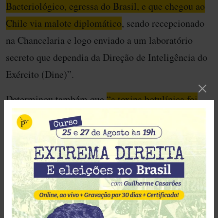
Bacteriológico, egressa do Brasil, e que chegou ao
Chile via malote diplomático
, sendo recepcionado
na Chancelaria e logo enviado a um laboratório
secreto que dependia da Direção de Inteligência do
Exército (Dine)”.
Determinou também que
“a toxina botulínica foi
introduzida na Cárcere Pública devidamente
liofilizada, lugar onde proporcionaram a
determinados internos alimentação contaminada
com a dita toxina, o que provocou a morte de dois
destes, resultando em outros cinco reclusos com
lesões de caráter grave”.