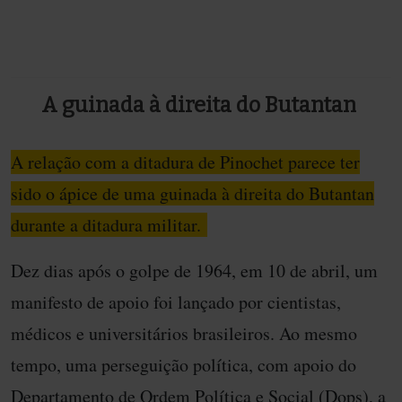
Diretores do Instituto Butantan com militares chilenos e brasileiros
A guinada à direita do Butantan
A relação com a ditadura de Pinochet parece ter
sido o ápice de uma guinada à direita do Butantan
durante a ditadura militar.
Dez dias após o golpe de 1964, em 10 de abril, um
manifesto de apoio foi lançado por cientistas,
médicos e universitários brasileiros. Ao mesmo
tempo, uma perseguição política, com apoio do
Departamento de Ordem Política e Social (Dops), a