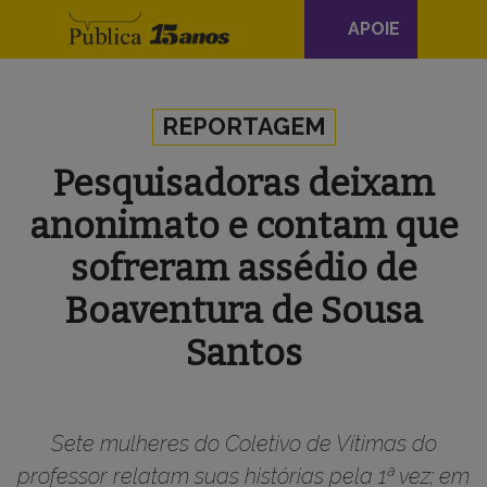
Navegação
APOIE
principal
Skip to content
REPORTAGEM
Pesquisadoras deixam
anonimato e contam que
sofreram assédio de
Boaventura de Sousa
Santos
Sete mulheres do Coletivo de Vítimas do
professor relatam suas histórias pela 1ª vez; em