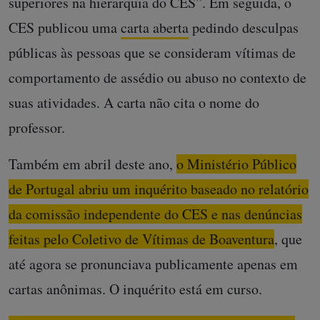
superiores na hierarquia do CES”. Em seguida, o
CES publicou uma
carta aberta
pedindo desculpas
públicas às pessoas que se consideram vítimas de
comportamento de assédio ou abuso no contexto de
suas atividades. A carta não cita o nome do
professor.
Também em abril deste ano,
o Ministério Público
de Portugal abriu um inquérito baseado no relatório
da comissão independente do CES e nas denúncias
feitas pelo Coletivo de Vítimas de Boaventura
, que
até agora se pronunciava publicamente apenas em
cartas anônimas. O inquérito está em curso.