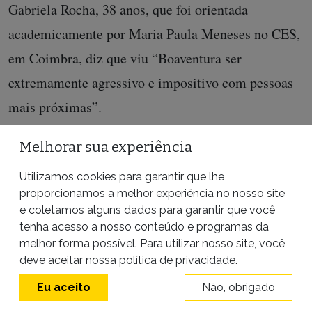
Gabriela Rocha, 38 anos, que foi orientada
academicamente por Maria Paula Meneses no CES,
em Coimbra, diz que viu “Boaventura ser
extremamente agressivo e impositivo com pessoas
mais próximas”.
Eva Garcia Chueca, 44 anos, vice-ouvidora
Melhorar sua experiência
municipal em Barcelona, na Espanha, iniciou um
Utilizamos cookies para garantir que lhe
doutorado em Coimbra em 2010. “No começo ele
proporcionamos a melhor experiência no nosso site
e coletamos alguns dados para garantir que você
era educado, afável. Em 2011, quando assinei um
tenha acesso a nosso conteúdo e programas da
contrato de trabalho com o CES, passou a ser
melhor forma possível. Para utilizar nosso site, você
deve aceitar nossa
política de privacidade
.
intolerante e violento.”
Eu aceito
Não, obrigado
“Eu sentia no meu corpo um medo constante, uma