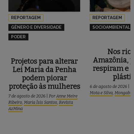
REPORTAGEM
REPORTAGEM
GÊNERO E DIVERSIDADE
SOCIOAMBIENTAL
PODER
Nos rios
Amazônia, p
Projetos para alterar
respiram e 
Lei Maria da Penha
plásti
podem piorar
proteção às mulheres
6 de agosto de 2026
|
P
Mota e Silva
,
Mongaba
7 de agosto de 2026
|
Por
Anne Meire
Ribeiro
,
Maria Ísis Santos
,
Revista
AzMina