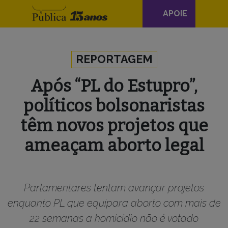
Navegação
APOIE
principal
Skip to content
REPORTAGEM
Após “PL do Estupro”,
políticos bolsonaristas
têm novos projetos que
ameaçam aborto legal
Parlamentares tentam avançar projetos
enquanto PL que equipara aborto com mais de
22 semanas a homicídio não é votado