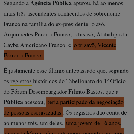
Agência
Pública
Segundo a
apurou, há ao menos
mais três ascendentes conhecidos de sobrenome
Franco na família do ex-presidente: o avô,
Arquimedes Pereira Franco; o bisavô, Atabalipa da
Cayba Americano Franco; e
o trisavô, Vicente
Ferreira Franco.
É justamente esse último antepassado que, segundo
os
registros
históricos do Tabelionato do 1º Ofício
do Fórum Desembargador Filinto Bastos, que a
Pública
acessou,
teria participado da negociação
de pessoas escravizadas
. Os registros dão conta de
ao menos três, um deles,
uma jovem de 16 anos,
chamada Maria, oferecida como garantia em uma