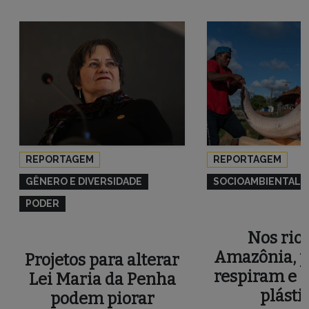
REPORTAGEM
REPORTAGEM
GÊNERO E DIVERSIDADE
SOCIOAMBIENTAL
PODER
Nos rios
Amazônia, p
Projetos para alterar
respiram e 
Lei Maria da Penha
plásti
podem piorar