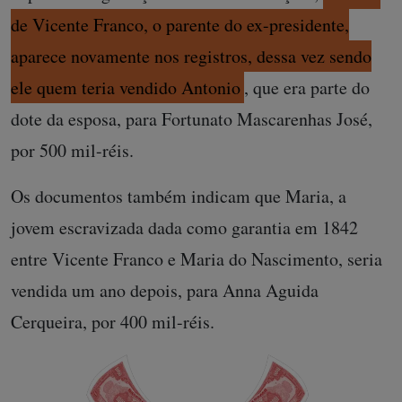
de Vicente Franco, o parente do ex-presidente,
aparece novamente nos registros, dessa vez sendo
ele quem teria vendido Antonio
, que era parte do
dote da esposa, para Fortunato Mascarenhas José,
por 500 mil-réis.
Os documentos também indicam que Maria, a
jovem escravizada dada como garantia em 1842
entre Vicente Franco e Maria do Nascimento, seria
vendida um ano depois, para Anna Aguida
Cerqueira, por 400 mil-réis.