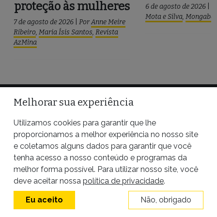
proteção às mulheres
6 de agosto de 2026
|
P
Mota e Silva
,
Mongaba
7 de agosto de 2026
|
Por
Anne Meire
Ribeiro
,
Maria Ísis Santos
,
Revista
AzMina
Melhorar sua experiência
Utilizamos cookies para garantir que lhe
proporcionamos a melhor experiência no nosso site
e coletamos alguns dados para garantir que você
tenha acesso a nosso conteúdo e programas da
melhor forma possível. Para utilizar nosso site, você
deve aceitar nossa
política de privacidade
.
Eu aceito
Não, obrigado