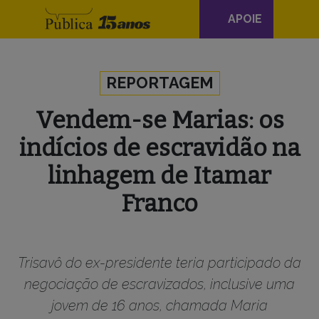
Navegação
APOIE
principal
Skip to content
REPORTAGEM
Vendem-se Marias: os
indícios de escravidão na
linhagem de Itamar
Franco
Trisavô do ex-presidente teria participado da
negociação de escravizados, inclusive uma
jovem de 16 anos, chamada Maria