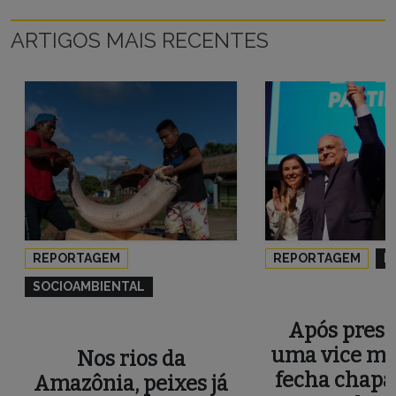
ARTIGOS MAIS RECENTES
REPORTAGEM
REPORTAGEM
P
SOCIOAMBIENTAL
Após press
uma vice mu
Nos rios da
fecha chapa
Amazônia, peixes já