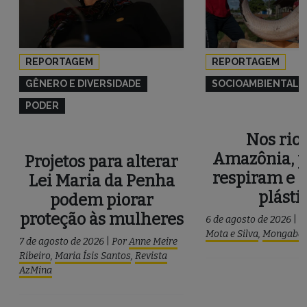
REPORTAGEM
REPORTAGEM
GÊNERO E DIVERSIDADE
SOCIOAMBIENTAL
PODER
Nos rios
Amazônia, p
Projetos para alterar
respiram e 
Lei Maria da Penha
plásti
podem piorar
proteção às mulheres
6 de agosto de 2026
|
P
Mota e Silva
,
Mongaba
7 de agosto de 2026
|
Por
Anne Meire
Ribeiro
,
Maria Ísis Santos
,
Revista
AzMina