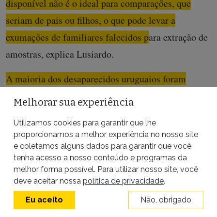
disponível não é o ideal para comparações, que
seriam de pais ou filhos, o que pode levar a
exumações de familiares falecidos para extração de
amostras
, explica Lusiardo.
A maioria dos desaparecidos uruguaios foram
localizados na Argentina.
Registros policiais, com
Melhorar sua experiência
impressões digitais feitas na época das mortes,
Utilizamos cookies para garantir que lhe
possibilitaram a identificação anos depois. A última
proporcionamos a melhor experiência no nosso site
identificação através de restos mortais ocorreu em
e coletamos alguns dados para garantir que você
tenha acesso a nosso conteúdo e programas da
setembro de 2024, no Batalhão 14. Era
Luis
melhor forma possível. Para utilizar nosso site, você
Eduardo Arigón
, comunista e sindicalista,
deve aceitar nossa
política de privacidade
.
submetido a torturas em La Tablada.
Eu aceito
Não, obrigado