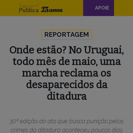
Navegação
APOIE
principal
Skip to content
REPORTAGEM
Onde estão? No Uruguai,
todo mês de maio, uma
marcha reclama os
desaparecidos da
ditadura
30ª edição do ato que busca punição pelos
crimes da ditadura aconteceu poucos dias