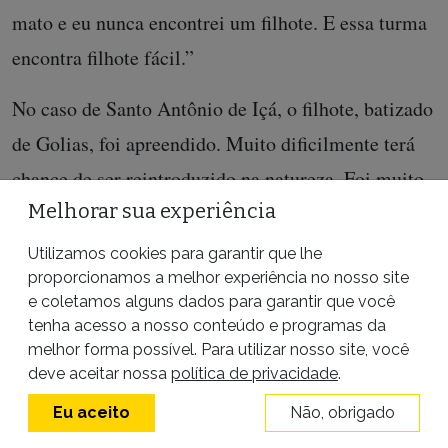
mato e eu nunca encontrei um filhote. E essa turma
encontra filhote fácil.”
No caso de Santo Antônio de Içá, o filhote, batizado
de Golias, foi apreendido. Muito dificilmente terá
chance de ser reintroduzido na natureza. Foi muito
Melhorar sua experiência
domesticado, não tem medo nenhum de seres
humanos. Seu destino foi o NEX.
Utilizamos cookies para garantir que lhe
proporcionamos a melhor experiência no nosso site
O que faz com que caçadores como o do Amazonas
e coletamos alguns dados para garantir que você
tenha acesso a nosso conteúdo e programas da
e de outras partes do país não se sintam intimidados
melhor forma possível. Para utilizar nosso site, você
em tirar a vida de um animal tão majestoso como
deve aceitar nossa
política de privacidade
.
uma onça-pintada é a branda legislação brasileira,
Eu aceito
Não, obrigado
denunciam ambientalistas, representantes de