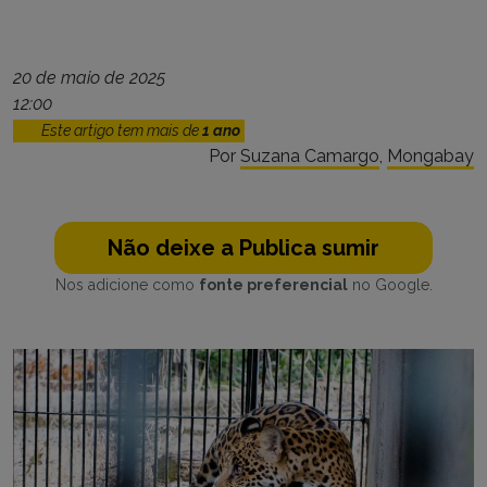
20 de maio de 2025
12:00
Este artigo tem mais de
1 ano
Por
Suzana Camargo
,
Mongabay
Não deixe a Publica sumir
Nos adicione como
fonte preferencial
no Google.