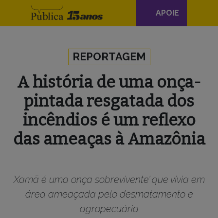
Navegação
APOIE
principal
Skip to content
REPORTAGEM
A história de uma onça-
pintada resgatada dos
incêndios é um reflexo
das ameaças à Amazônia
Xamã é uma onça sobrevivente’ que vivia em
área ameaçada pelo desmatamento e
agropecuária