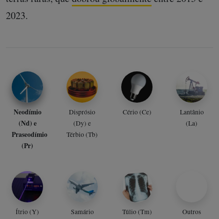
2023.
Neodímio
Disprósio
Cério (Ce)
Lantânio
(Nd) e
(Dy) e
(La)
Praseodímio
Térbio (Tb)
(Pr)
Ítrio (Y)
Samário
Túlio (Tm)
Outros