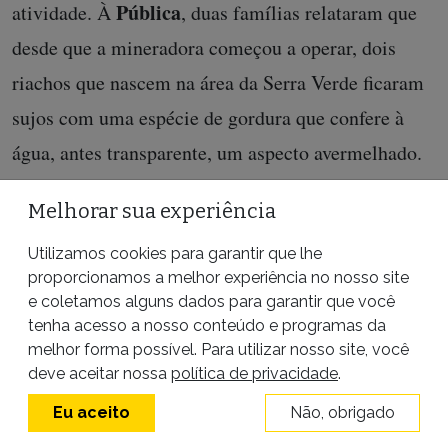
Pública
atividade. À
, duas famílias relataram que
desde que a mineradora começou a operar, dois
riachos que nascem na área da Serra Verde ficaram
sujos com uma espécie de gordura que confere à
água, antes transparente, um aspecto avermelhado.
No fim do ano passado, o pequeno agricultor
Melhorar sua experiência
Ronaldo Ribeiro Coelho contou pelo menos seis
Utilizamos cookies para garantir que lhe
casos de abortos em sequência entre suas vacas, que
proporcionamos a melhor experiência no nosso site
e coletamos alguns dados para garantir que você
bebem água nos riachos. Ele diz que nunca tinha
tenha acesso a nosso conteúdo e programas da
visto nada parecido. Segundo as famílias,
melhor forma possível. Para utilizar nosso site, você
deve aceitar nossa
política de privacidade
.
representantes da empresa foram alertados e já
foram às propriedades coletar amostras da água,
Eu aceito
Não, obrigado