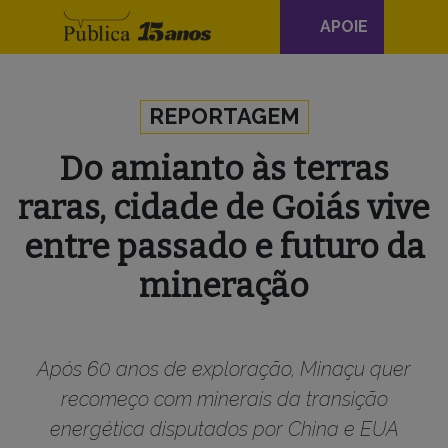
Navegação
APOIE
principal
Skip to content
REPORTAGEM
Do amianto às terras
raras, cidade de Goiás vive
entre passado e futuro da
mineração
Após 60 anos de exploração, Minaçu quer
recomeço com minerais da transição
energética disputados por China e EUA