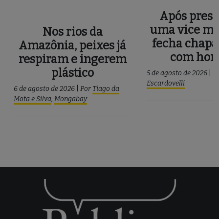
Após press
uma vice mu
Nos rios da
fecha chapa
Amazônia, peixes já
com ho
respiram e ingerem
plástico
5 de agosto de 2026
|
P
Escardovelli
6 de agosto de 2026
|
Por
Tiago da
Mota e Silva
,
Mongabay