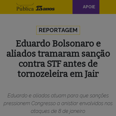
Navegação
APOIE
principal
Skip to content
REPORTAGEM
Eduardo Bolsonaro e
aliados tramaram sanção
contra STF antes de
tornozeleira em Jair
Eduardo e aliados atuam para que sanções
pressionem Congresso a anistiar envolvidos nos
ataques de 8 de janeiro