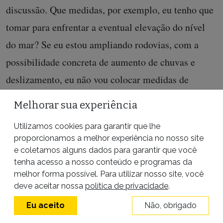
discussão. Que medidas, por exemplo, eu tenho que
tomar para enfrentar a eventual elevação do nível
do mar? Se eu estou ampliando rodovias, com a
possibilidade concreta de aumento de chuvas e
deslizamento, eu não vou colocar medidas de
prevenção a deslizamentos sobre a infraestrutura
Melhorar sua experiência
que estou construindo?
Utilizamos cookies para garantir que lhe
A população vai sentir em 10, 15 anos, a falta de
proporcionamos a melhor experiência no nosso site
e coletamos alguns dados para garantir que você
medidas mitigatórias para uma infraestrutura que
tenha acesso a nosso conteúdo e programas da
vai estar muito vulnerável à mudança do clima.
melhor forma possível. Para utilizar nosso site, você
deve aceitar nossa
política de privacidade
.
Que outros aspectos que o senhor considera
Eu aceito
Não, obrigado
fundamentais o PL deixa de tratar?