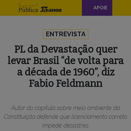
Navegação
APOIE
principal
Skip to content
ENTREVISTA
PL da Devastação quer
levar Brasil “de volta para
a década de 1960”, diz
Fabio Feldmann
Autor do capítulo sobre meio ambiente da
Constituição defende que licenciamento correto
impede desastres