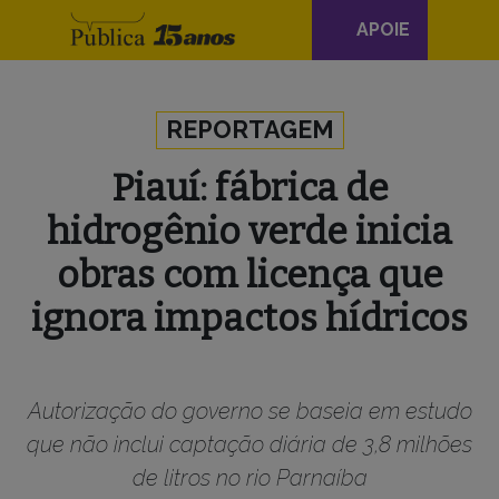
Navegação
APOIE
principal
Skip to content
REPORTAGEM
Piauí: fábrica de
hidrogênio verde inicia
obras com licença que
ignora impactos hídricos
Autorização do governo se baseia em estudo
que não inclui captação diária de 3,8 milhões
de litros no rio Parnaíba