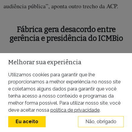
audiência pública”, aponta outro trecho da ACP.
Fábrica gera desacordo entre
gerência e presidência do ICMBio
Agência Pública
A
teve acesso aos pareceres
Melhorar sua experiência
emitidos pela Gerência Regional do ICMBio no
Utilizamos cookies para garantir que lhe
Nordeste com duras críticas ao fracionamento do
proporcionamos a melhor experiência no nosso site
licenciamento pela Solatio para a usina de
e coletamos alguns dados para garantir que você
tenha acesso a nosso conteúdo e programas da
hidrogênio na Zona de Processamento de Parnaíba
melhor forma possível. Para utilizar nosso site, você
(ZPE), e sugeriu que o ICMBio entrasse como
deve aceitar nossa
política de privacidade
.
assistente na ação judicial proposta pelo Ministério
Eu aceito
Não, obrigado
Público Federal. O pleito não foi atendido pelo