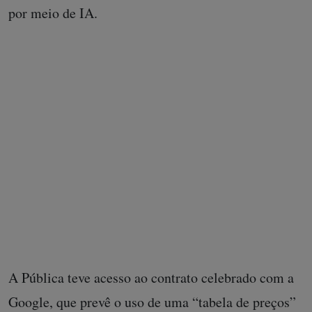
por meio de IA.
Também estavam presentes os secretários das Cidades, Guto Silva,
Planejamento, Ulisses Maia, Educação, Roni Miranda, Comunicação,
Cleber Mata, e o diretor-presidente da Companhia de Tecnologia da
Informação e Comunicação do Paraná (Celepar), Gustavo Garbosa
A Pública teve acesso ao contrato celebrado com a
Google, que prevê o uso de uma “tabela de preços”