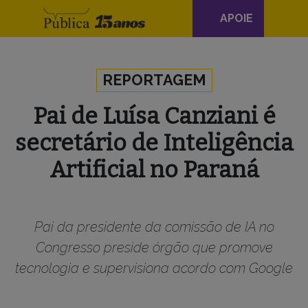
Navegação
APOIE
principal
Skip to content
REPORTAGEM
Pai de Luísa Canziani é
secretário de Inteligência
Artificial no Paraná
Pai da presidente da comissão de IA no
Congresso preside órgão que promove
tecnologia e supervisiona acordo com Google