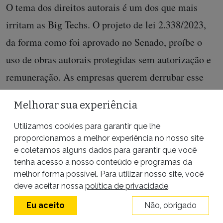
O tema dos direitos autorais é um dos que mais
irritam as Big Techs. O projeto de lei 2.338/2023,
da forma como foi aprovado no Senado, proíbe o
uso de obras autorais protegidas sem autorização e
remuneração. As empresas querem derrubar esse
trecho, afirmando que seria tecnicamente inviável
Melhorar sua experiência
fazer a diferenciação entre obras protegidas e livres.
Utilizamos cookies para garantir que lhe
Em janeiro deste ano, a deputada voltou ao tema ao
proporcionamos a melhor experiência no nosso site
e coletamos alguns dados para garantir que você
comentar, com entusiasmo, a
decisão
da Meta de
tenha acesso a nosso conteúdo e programas da
abrir mão do uso de checadores de fatos nas redes
melhor forma possível. Para utilizar nosso site, você
deve aceitar nossa
política de privacidade
.
sociais. “Liberdade de expressão, pilar fundamental
da nossa democracia. Que bom que essa decisão do
Eu aceito
Não, obrigado