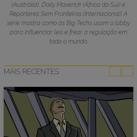
(Austrália), Daily Maverick (África do Sul) e
Repórteres Sem Fronteiras (Internacional). A
série mostra como as Big Techs usam o lobby
para influenciar leis e frear a regulação em
todo o mundo.
MAIS RECENTES