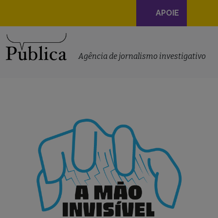
Navegação
APOIE
principal
Skip to content
Agência de jornalismo investigativo