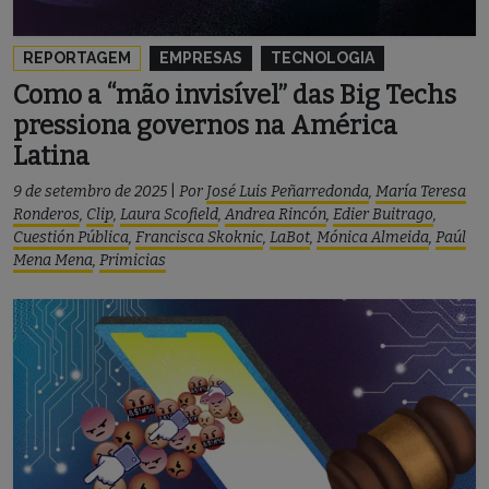
REPORTAGEM
EMPRESAS
TECNOLOGIA
Como a “mão invisível” das Big Techs
pressiona governos na América
Latina
9 de setembro de 2025
|
Por
José Luis Peñarredonda
,
María Teresa
Ronderos
,
Clip
,
Laura Scofield
,
Andrea Rincón
,
Edier Buitrago
,
Cuestión Pública
,
Francisca Skoknic
,
LaBot
,
Mónica Almeida
,
Paúl
Mena Mena
,
Primicias