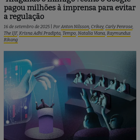
pagou milhões à imprensa para evitar
a regulação
16 de setembro de 2025
|
Por
Anton Nilsson
,
Crikey
,
Carly Penrose
,
The IJF
,
Krisna Adhi Pradipta
,
Tempo
,
Natalia Viana
,
Raymundus
Rikang