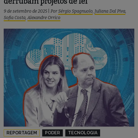
derrubam projetos de lei
9 de setembro de 2025
|
Por
Sérgio Spagnuolo
,
Juliana Dal Piva
,
Sofia Costa
,
Alexandre Orrico
REPORTAGEM
PODER
TECNOLOGIA