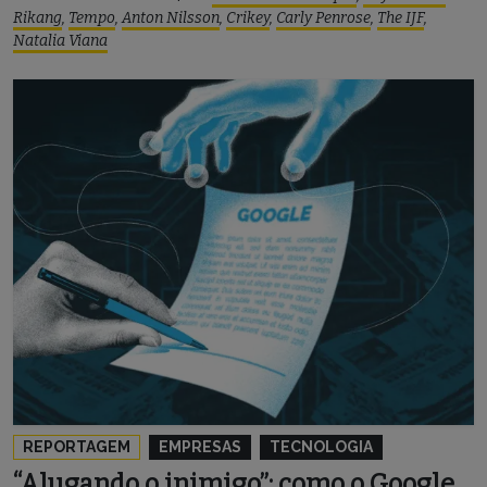
Rikang
,
Tempo
,
Anton Nilsson
,
Crikey
,
Carly Penrose
,
The IJF
,
Natalia Viana
REPORTAGEM
EMPRESAS
TECNOLOGIA
“Alugando o inimigo”: como o Google