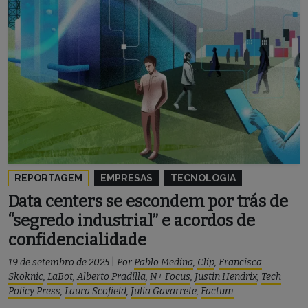
REPORTAGEM
EMPRESAS
TECNOLOGIA
Data centers se escondem por trás de
“segredo industrial” e acordos de
confidencialidade
19 de setembro de 2025
|
Por
Pablo Medina
,
Clip
,
Francisca
Skoknic
,
LaBot
,
Alberto Pradilla
,
N+ Focus
,
Justin Hendrix
,
Tech
Policy Press
,
Laura Scofield
,
Julia Gavarrete
,
Factum