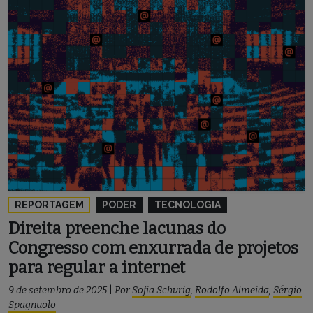
REPORTAGEM
PODER
TECNOLOGIA
Direita preenche lacunas do
Congresso com enxurrada de projetos
para regular a internet
9 de setembro de 2025
|
Por
Sofia Schurig
,
Rodolfo Almeida
,
Sérgio
Spagnuolo