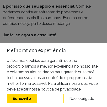
É por isso que seu apoio é essencial
. Com ele,
podemos continuar enfrentando poderosos e
defendendo os direitos humanos. Escolha como
contribuir e seja parte dessa mudança.
Junte-se agora a essa luta!
Melhorar sua experiência
PONTUAL
Utilizamos cookies para garantir que lhe
MENSAL
proporcionamos a melhor experiência no nosso site
e coletamos alguns dados para garantir que você
ANUAL
tenha acesso a nosso conteúdo e programas da
melhor forma possível. Para utilizar nosso site, você
deve aceitar nossa
política de privacidade
.
R$ 25
R$ 50
R$ 100
Eu aceito
Não, obrigado
R$ 250
R$ 500