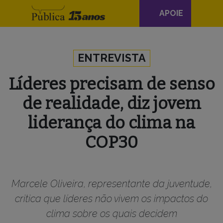
Navegação
APOIE
principal
Skip to content
ENTREVISTA
Líderes precisam de senso
de realidade, diz jovem
liderança do clima na
COP30
Marcele Oliveira, representante da juventude,
critica que líderes não vivem os impactos do
clima sobre os quais decidem