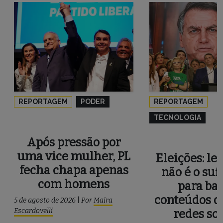
REPORTAGEM
PODER
REPORTAGEM
TECNOLOGIA
Após pressão por
uma vice mulher, PL
Eleições: le
fecha chapa apenas
não é o suf
com homens
para ba
conteúdos d
5 de agosto de 2026
|
Por
Maira
Escardovelli
redes soc