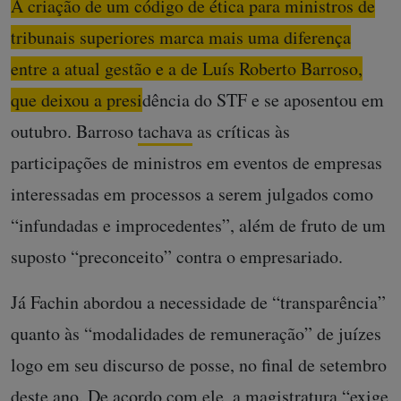
A criação de um código de ética para ministros de
tribunais superiores marca mais uma diferença
entre a atual gestão e a de Luís Roberto Barroso,
que deixou a presidência do STF e se aposentou em
outubro.
Barroso
tachava
as críticas às
participações de ministros em eventos de empresas
interessadas em processos a serem julgados como
“infundadas e improcedentes”, além de fruto de um
suposto “preconceito” contra o empresariado.
Já Fachin abordou a necessidade de “transparência”
quanto às “modalidades de remuneração” de juízes
logo em seu discurso de posse, no final de setembro
deste ano. De acordo com ele, a magistratura “exige