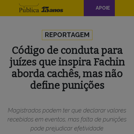
Navegação
APOIE
principal
Skip to content
REPORTAGEM
Código de conduta para
juízes que inspira Fachin
aborda cachês, mas não
define punições
Magistrados podem ter que declarar valores
recebidos em eventos, mas falta de punições
pode prejudicar efetividade